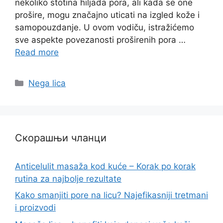
nekoliko stotina hiljada pora, ali kada se one
prošire, mogu značajno uticati na izgled kože i
samopouzdanje. U ovom vodiču, istražićemo
sve aspekte povezanosti proširenih pora …
Read more
Categories
Nega lica
Скорашњи чланци
Anticelulit masaža kod kuće – Korak po korak
rutina za najbolje rezultate
Kako smanjiti pore na licu? Najefikasniji tretmani
i proizvodi