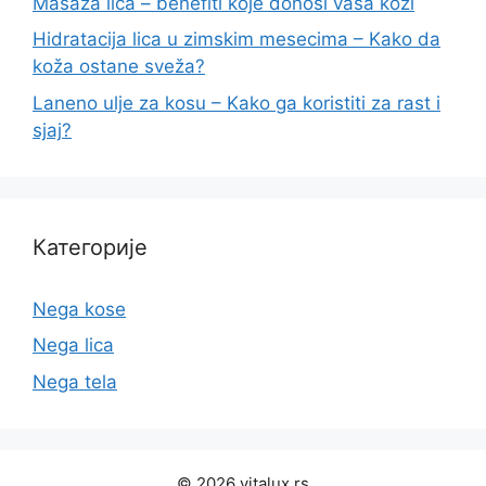
Masaža lica – benefiti koje donosi vaša koži
Hidratacija lica u zimskim mesecima – Kako da
koža ostane sveža?
Laneno ulje za kosu – Kako ga koristiti za rast i
sjaj?
Категорије
Nega kose
Nega lica
Nega tela
© 2026 vitalux.rs