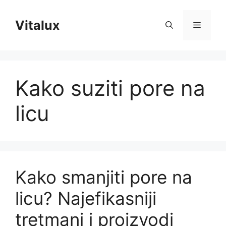
Skip
to
Vitalux
Menu
content
Kako suziti pore na
licu
Kako smanjiti pore na
licu? Najefikasniji
tretmani i proizvodi